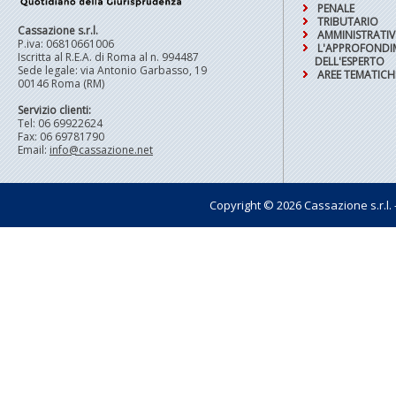
PENALE
TRIBUTARIO
Cassazione s.r.l.
AMMINISTRATI
P.iva: 06810661006
L'APPROFOND
Iscritta al R.E.A. di Roma al n. 994487
DELL'ESPERTO
Sede legale: via Antonio Garbasso, 19
AREE TEMATICH
00146 Roma (RM)
Servizio clienti:
Tel: 06 69922624
Fax: 06 69781790
Email:
info@cassazione.net
Copyright © 2026 Cassazione s.r.l. - t
Pagin