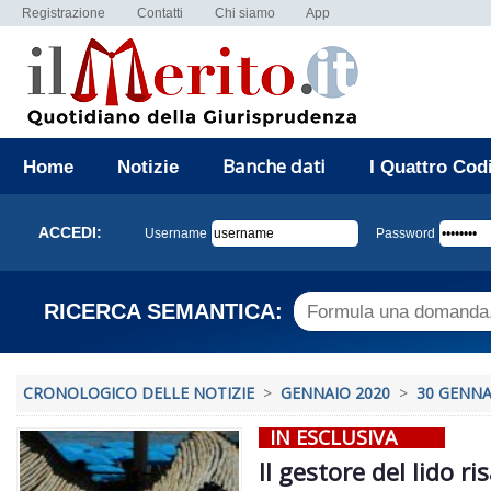
Registrazione
Contatti
Chi siamo
App
Banche dati
Home
Notizie
I Quattro Cod
ACCEDI:
Username
Password
RICERCA SEMANTICA:
CRONOLOGICO DELLE NOTIZIE
>
GENNAIO 2020
>
30 GENNA
IN ESCLUSIVA
Il gestore del lido ri