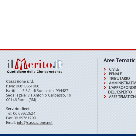
Aree Tematic
CIVILE
PENALE
TRIBUTARIO
Cassazione s.r.l.
AMMINISTRATI
P.iva: 06810661006
L'APPROFOND
Iscritta al R.E.A. di Roma al n. 994487
DELL'ESPERTO
Sede legale: via Antonio Garbasso, 19
AREE TEMATICH
00146 Roma (RM)
Servizio clienti:
Tel: 06 69922624
Fax: 06 69781790
Email:
info@cassazione.net