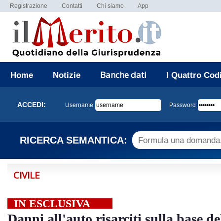
Registrazione
Contatti
Chi siamo
App
Banche dati
Home
Notizie
I Quattro Cod
ACCEDI:
Username
Password
RICERCA SEMANTICA:
CIVILE
IN ESCLUSIVA
Danni all'auto risarciti sulla base d