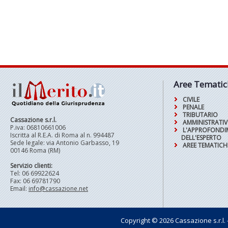
Aree Tematic
CIVILE
PENALE
TRIBUTARIO
Cassazione s.r.l.
AMMINISTRATI
P.iva: 06810661006
L'APPROFOND
Iscritta al R.E.A. di Roma al n. 994487
DELL'ESPERTO
Sede legale: via Antonio Garbasso, 19
AREE TEMATICH
00146 Roma (RM)
Servizio clienti:
Tel: 06 69922624
Fax: 06 69781790
Email:
info@cassazione.net
Copyright © 2026 Cassazione s.r.l. - t