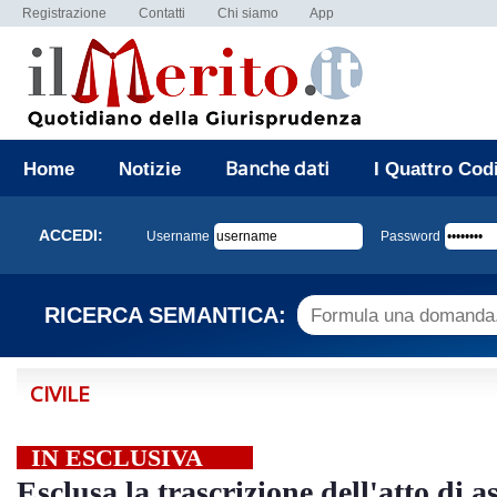
Registrazione
Contatti
Chi siamo
App
Banche dati
Home
Notizie
I Quattro Cod
ACCEDI:
Username
Password
RICERCA SEMANTICA:
CIVILE
IN ESCLUSIVA
Esclusa la trascrizione dell'atto di a