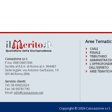
Aree Tematic
CIVILE
PENALE
TRIBUTARIO
Cassazione s.r.l.
AMMINISTRATI
P.iva: 06810661006
L'APPROFOND
Iscritta al R.E.A. di Roma al n. 994487
DELL'ESPERTO
Sede legale: via Antonio Garbasso, 19
AREE TEMATICH
00146 Roma (RM)
Servizio clienti:
Tel: 06 69922624
Fax: 06 69781790
Email:
info@cassazione.net
Copyright © 2026 Cassazione s.r.l. - t