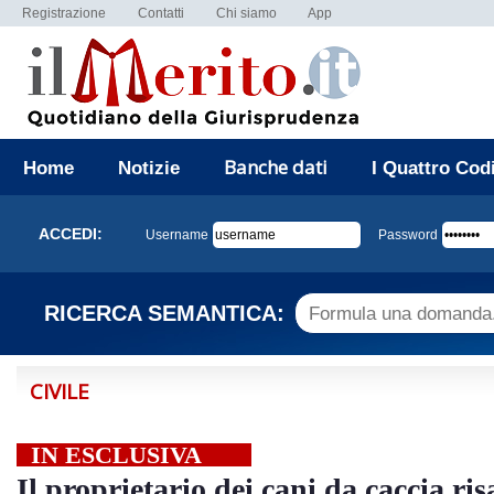
Registrazione
Contatti
Chi siamo
App
Banche dati
Home
Notizie
I Quattro Cod
ACCEDI:
Username
Password
RICERCA SEMANTICA:
CIVILE
IN ESCLUSIVA
Il proprietario dei cani da caccia risa