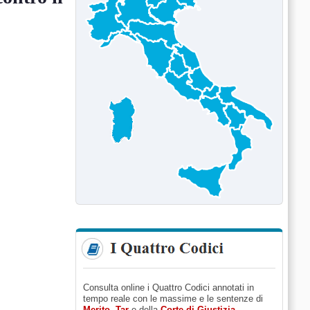
Consulta online i Quattro Codici annotati in
tempo reale con le massime e le sentenze di
Merito
,
Tar
e della
Corte di Giustizia