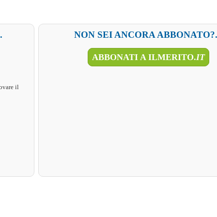
.
NON SEI ANCORA ABBONATO?..
ABBONATI A ILMERITO.
IT
ovare il