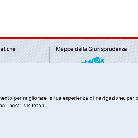
atiche
Mappa della Giurisprudenza
IO
RATIVO
FONDIMENTO
RTO
ATICHE
ento per migliorare la tua esperienza di navigazione, per of
o i nostri visitatori.
l. - tutti i diritti riservati - ISSN: 2532-8700