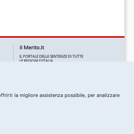
il Merito.it
IL PORTALE DELLE SENTENZE DI TUTTE
LE REGIONI D'ITALIA
frirti la migliore assistenza possibile, per analizzare
|
Informativa sull'uso dei cookie
Informativa privacy