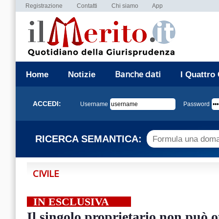
Registrazione
Contatti
Chi siamo
App
Banche dati
Home
Notizie
I Quattro
ACCEDI:
Username
Password
RICERCA SEMANTICA:
CIVILE
IN ESCLUSIVA
Il singolo proprietario non può o