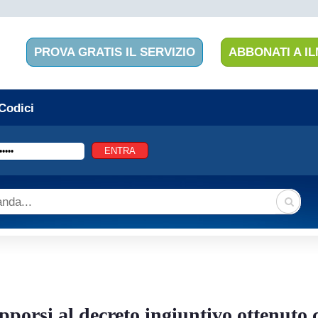
PROVA GRATIS IL SERVIZIO
ABBONATI A IL
 Codici
pporsi al decreto ingiuntivo ottenuto c