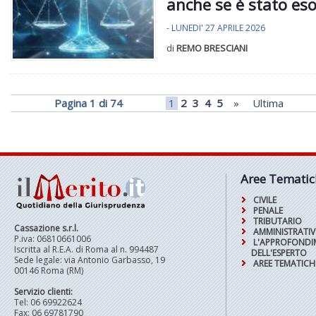
anche se è stato es
- LUNEDI' 27 APRILE 2026
di
REMO BRESCIANI
Pagina 1 di 74
1
2
3
4
5
»
Ultima
Aree Tematic
CIVILE
PENALE
TRIBUTARIO
Cassazione s.r.l.
AMMINISTRATI
P.iva: 06810661006
L'APPROFOND
Iscritta al R.E.A. di Roma al n. 994487
DELL'ESPERTO
Sede legale: via Antonio Garbasso, 19
AREE TEMATICH
00146 Roma (RM)
Servizio clienti:
Tel: 06 69922624
Fax: 06 69781790