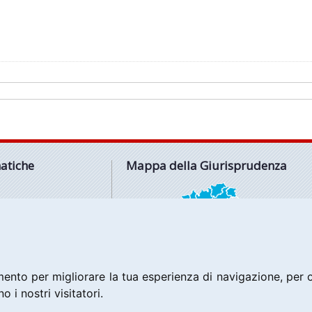
atiche
Mappa della Giurisprudenza
IO
RATIVO
FONDIMENTO
RTO
ATICHE
ento per migliorare la tua esperienza di navigazione, per of
o i nostri visitatori.