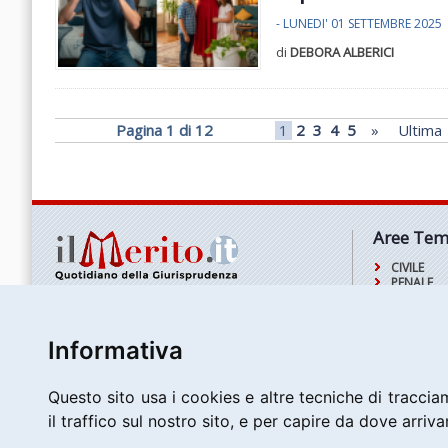
- LUNEDI' 01 SETTEMBRE 2025
di
DEBORA ALBERICI
Pagina 1 di 12
1
2
3
4
5
»
Ultima
Aree Tem
CIVILE
PENALE
TRIBUTAR
Cassazione s.r.l.
AMMINIST
P.iva: 06810661006
L'APPRO
Iscritta al R.E.A. di Roma al n. 994487
DELL'ESPE
Informativa
Sede legale: via Antonio Garbasso, 19
AREE TEM
00146 Roma (RM)
Questo sito usa i cookies e altre tecniche di tracciam
Servizio clienti:
Tel: 06 69922624
il traffico sul nostro sito, e per capire da dove arrivan
Fax: 06 69781790
Email:
info@cassazione.net