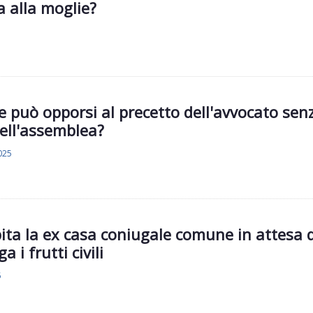
 alla moglie?
 può opporsi al precetto dell'avvocato sen
ell'assemblea?
025
bita la ex casa coniugale comune in attesa d
 i frutti civili
5