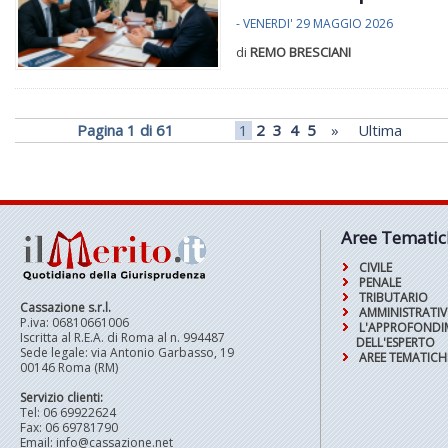
- VENERDI' 29 MAGGIO 2026
di
REMO BRESCIANI
Pagina 1 di 61
1
2
3
4
5
»
Ultima
Aree Tematic
CIVILE
PENALE
TRIBUTARIO
Cassazione s.r.l.
AMMINISTRATI
P.iva: 06810661006
L'APPROFOND
Iscritta al R.E.A. di Roma al n. 994487
DELL'ESPERTO
Sede legale: via Antonio Garbasso, 19
AREE TEMATICH
00146 Roma (RM)
Servizio clienti:
Tel: 06 69922624
Fax: 06 69781790
Email:
info@cassazione.net