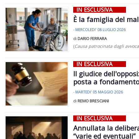
IN ESCLUSIVA
È la famiglia del ma
- MERCOLEDI' 08 LUGLIO 2026
di
DARIO FERRARA
(
Causa patrocinata dagli avvocati
IN ESCLUSIVA
Il giudice dell'oppos
posta a fondamento 
- MARTEDI' 05 MAGGIO 2026
di
REMO BRESCIANI
IN ESCLUSIVA
Annullata la delibera
“varie ed eventuali”