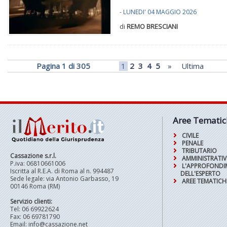
- LUNEDI' 04 MAGGIO 2026
di
REMO BRESCIANI
Pagina 1 di 305
1
2
3
4
5
»
Ultima
Aree Tematic
CIVILE
PENALE
TRIBUTARIO
Cassazione s.r.l.
AMMINISTRATI
P.iva: 06810661006
L'APPROFOND
Iscritta al R.E.A. di Roma al n. 994487
DELL'ESPERTO
Sede legale: via Antonio Garbasso, 19
AREE TEMATICH
00146 Roma (RM)
Servizio clienti:
Tel: 06 69922624
Fax: 06 69781790
Email:
info@cassazione.net