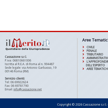
Aree Tematic
CIVILE
PENALE
TRIBUTARIO
Cassazione s.r.l.
AMMINISTRATI
P.iva: 06810661006
L'APPROFOND
Iscritta al R.E.A. di Roma al n. 994487
DELL'ESPERTO
Sede legale: via Antonio Garbasso, 19
AREE TEMATICH
00146 Roma (RM)
Servizio clienti:
Tel: 06 69922624
Fax: 06 69781790
Email:
info@cassazione.net
Copyright © 2026 Cassazione s.r.l. - t