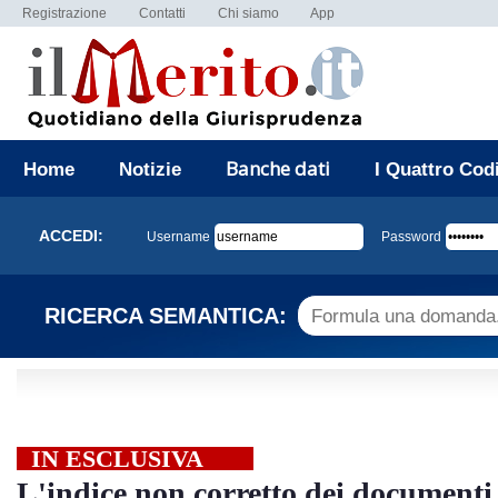
Registrazione
Contatti
Chi siamo
App
Banche dati
Home
Notizie
I Quattro Cod
ACCEDI:
Username
Password
RICERCA SEMANTICA:
IN ESCLUSIVA
L'indice non corretto dei documenti