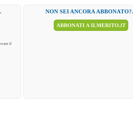
.
NON SEI ANCORA ABBONATO?..
ABBONATI A ILMERITO.
IT
ovare il