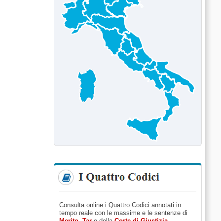
Consulta online i Quattro Codici annotati in
tempo reale con le massime e le sentenze di
Merito
,
Tar
e della
Corte di Giustizia