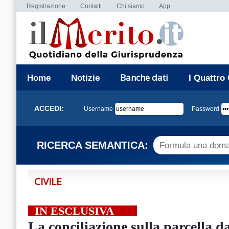
Registrazione
Contatti
Chi siamo
App
Banche dati
Home
Notizie
I Quattro
ACCEDI:
Username
Password
RICERCA SEMANTICA:
CIVILE
IN ESCLUSIVA
La conciliazione sulla parcella da