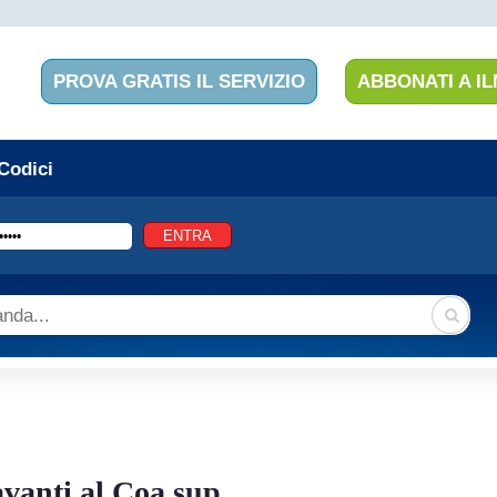
PROVA GRATIS IL SERVIZIO
ABBONATI A IL
 Codici
vanti al Coa sup...