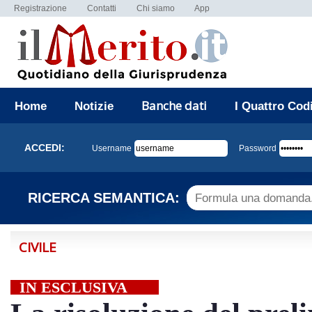
Registrazione
Contatti
Chi siamo
App
Banche dati
Home
Notizie
I Quattro Cod
ACCEDI:
Username
Password
RICERCA SEMANTICA:
CIVILE
IN ESCLUSIVA