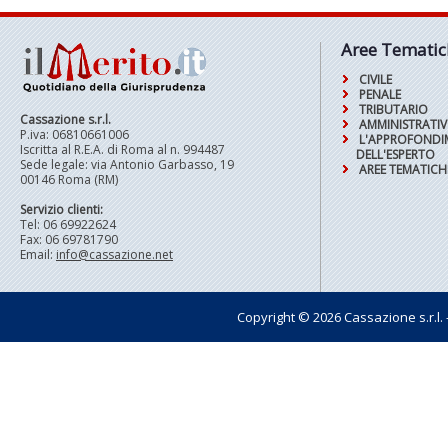
Aree Tematic
CIVILE
PENALE
TRIBUTARIO
Cassazione s.r.l.
AMMINISTRATI
P.iva: 06810661006
L'APPROFOND
Iscritta al R.E.A. di Roma al n. 994487
DELL'ESPERTO
Sede legale: via Antonio Garbasso, 19
AREE TEMATICH
00146 Roma (RM)
Servizio clienti:
Tel: 06 69922624
Fax: 06 69781790
Email:
info@cassazione.net
Copyright © 2026 Cassazione s.r.l. - t
Pagin