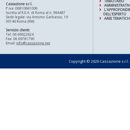
TRIBUTARIO
Cassazione s.r.l.
AMMINISTRATI
P.iva: 06810661006
L'APPROFOND
Iscritta al R.E.A. di Roma al n. 994487
DELL'ESPERTO
Sede legale: via Antonio Garbasso, 19
AREE TEMATICH
00146 Roma (RM)
Servizio clienti:
Tel: 06 69922624
Fax: 06 69781790
Email:
info@cassazione.net
Copyright © 2026 Cassazione s.r.l. - t