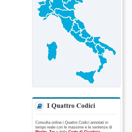
Consulta online i Quattro Codici annotati in
tempo reale con le massime e le sentenze di
Merito
,
Tar
e della
Corte di Giustizia