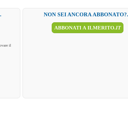
.
NON SEI ANCORA ABBONATO?..
ABBONATI A ILMERITO.
IT
ovare il