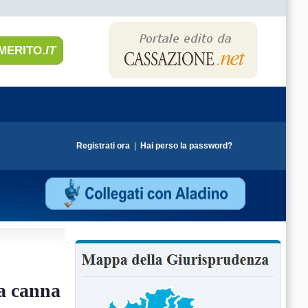
MERITO.
IT
Registrati ora
|
Hai perso la password?
la canna