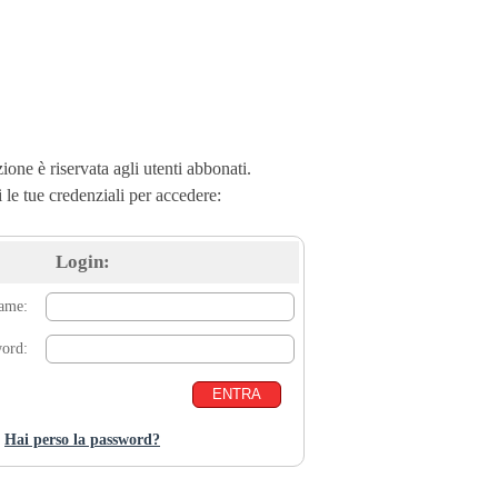
ione è riservata agli utenti abbonati.
i le tue credenziali per accedere:
Login:
name:
word:
Hai perso la password?