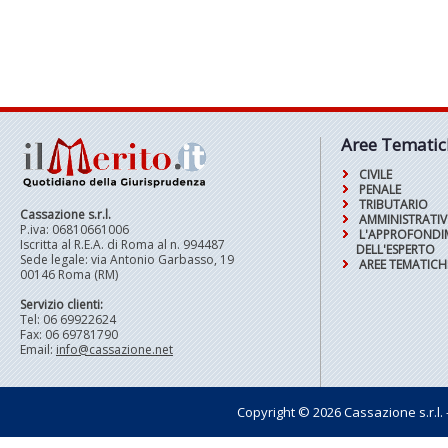
Aree Tematic
CIVILE
PENALE
TRIBUTARIO
Cassazione s.r.l.
AMMINISTRATI
P.iva: 06810661006
L'APPROFOND
Iscritta al R.E.A. di Roma al n. 994487
DELL'ESPERTO
Sede legale: via Antonio Garbasso, 19
AREE TEMATICH
00146 Roma (RM)
Servizio clienti:
Tel: 06 69922624
Fax: 06 69781790
Email:
info@cassazione.net
Copyright © 2026 Cassazione s.r.l. - t
Pagin