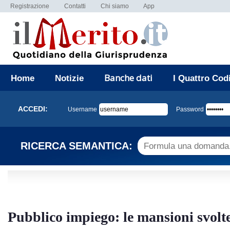
Registrazione
Contatti
Chi siamo
App
Banche dati
Home
Notizie
I Quattro Cod
ACCEDI:
Username
Password
RICERCA SEMANTICA:
Pubblico impiego: le mansioni svolte