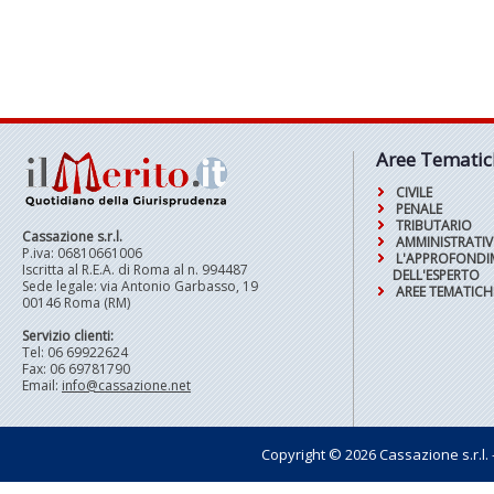
Aree Tematic
CIVILE
PENALE
TRIBUTARIO
Cassazione s.r.l.
AMMINISTRATI
P.iva: 06810661006
L'APPROFOND
Iscritta al R.E.A. di Roma al n. 994487
DELL'ESPERTO
Sede legale: via Antonio Garbasso, 19
AREE TEMATICH
00146 Roma (RM)
Servizio clienti:
Tel: 06 69922624
Fax: 06 69781790
Email:
info@cassazione.net
Copyright © 2026 Cassazione s.r.l. - t
Pagin