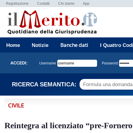
Registrazione
Contatti
Chi siamo
App
Banche dati
Home
Notizie
I Quattro Cod
ACCEDI:
Username
Password
RICERCA SEMANTICA:
CIVILE
Reintegra al licenziato “pre-Fornero