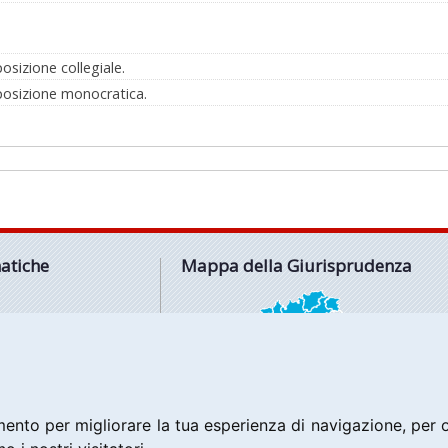
osizione collegiale.
mposizione monocratica.
atiche
Mappa della Giurisprudenza
IO
RATIVO
FONDIMENTO
RTO
ATICHE
ento per migliorare la tua esperienza di navigazione, per of