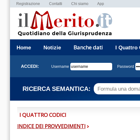
Registrazione
Contatti
Chi siamo
App
Banche dati
Home
Notizie
I Quattro
ACCEDI:
Username
Password
RICERCA SEMANTICA:
I QUATTRO CODICI
INDICE DEI PROVVEDIMENTI