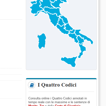
Consulta online i Quattro Codici annotati in
tempo reale con le massime e le sentenze di
Merito
,
Tar
e della
Corte di Giustizia