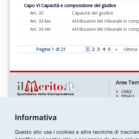
Capo VI Capacità e composizione del giudice
Art. 33
Capacità del giudice.
Art. 33-bis
Attribuzioni del tribunale in comp
Art. 33-ter
Attribuzioni del tribunale in co
Pagina 1 di 21
1
2
3
4
5
»
Ultima
Aree Tem
CIVILE
PENALE
TRIBUTAR
Cassazione s.r.l.
AMMINIST
P.iva: 06810661006
L'APPRO
Iscritta al R.E.A. di Roma al n. 994487
DELL'ESPE
Informativa
Sede legale: via Antonio Garbasso, 19
AREE TEM
00146 Roma (RM)
Questo sito usa i cookies e altre tecniche di tracciam
Servizio clienti:
Tel: 06 69922624