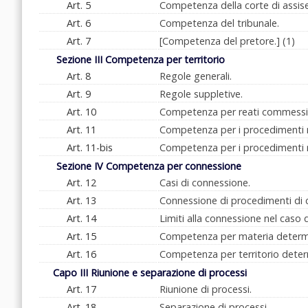
Art. 5
Competenza della corte di assise
Art. 6
Competenza del tribunale.
Art. 7
[Competenza del pretore.] (1)
Sezione III Competenza per territorio
Art. 8
Regole generali.
Art. 9
Regole suppletive.
Art. 10
Competenza per reati commessi a
Art. 11
Competenza per i procedimenti ri
Art. 11-bis
Competenza per i procedimenti ri
Sezione IV Competenza per connessione
Art. 12
Casi di connessione.
Art. 13
Connessione di procedimenti di co
Art. 14
Limiti alla connessione nel caso
Art. 15
Competenza per materia determi
Art. 16
Competenza per territorio deter
Capo III Riunione e separazione di processi
Art. 17
Riunione di processi.
Art. 18
Separazione di processi.