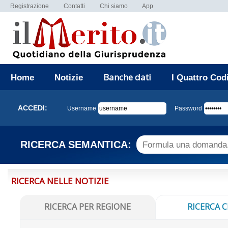
Registrazione
Contatti
Chi siamo
App
Banche dati
Home
Notizie
I Quattro Cod
ACCEDI:
Username
Password
RICERCA SEMANTICA:
RICERCA NELLE NOTIZIE
RICERCA PER REGIONE
RICERCA C