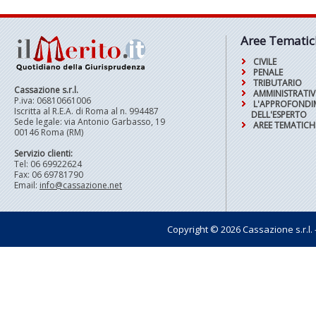
Aree Tematic
CIVILE
PENALE
TRIBUTARIO
Cassazione s.r.l.
AMMINISTRATI
P.iva: 06810661006
L'APPROFOND
Iscritta al R.E.A. di Roma al n. 994487
DELL'ESPERTO
Sede legale: via Antonio Garbasso, 19
AREE TEMATICH
00146 Roma (RM)
Servizio clienti:
Tel: 06 69922624
Fax: 06 69781790
Email:
info@cassazione.net
Copyright © 2026 Cassazione s.r.l. - t
Pagin